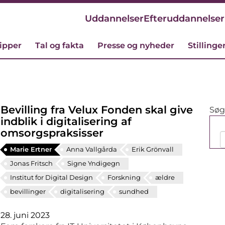
Uddannelser
Efteruddannelser
cipper
Tal og fakta
Presse og nyheder
Stillinge
Bevilling fra Velux Fonden skal give
Søg 
indblik i digitalisering af
omsorgspraksisser
Marie Ertner
Anna Vallgårda
Erik Grönvall
Jonas Fritsch
Signe Yndigegn
Institut for Digital Design
Forskning
ældre
bevillinger
digitalisering
sundhed
28. juni 2023