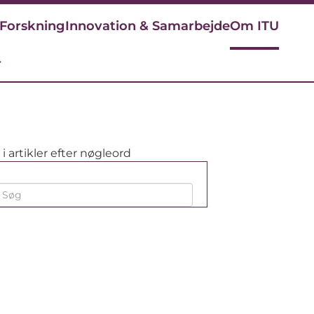
Forskning
Innovation & Samarbejde
Om ITU
r
i artikler efter nøgleord