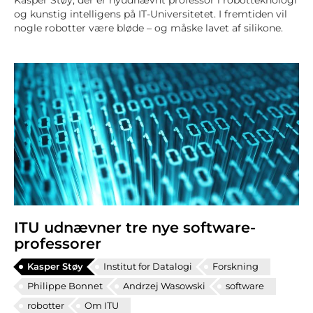
Kasper Støy, der er nyudnævnt professor i robotteknologi
og kunstig intelligens på IT-Universitetet. I fremtiden vil
nogle robotter være bløde – og måske lavet af silikone.
ITU udnævner tre nye software-
professorer
Kasper Støy
Institut for Datalogi
Forskning
Philippe Bonnet
Andrzej Wasowski
software
robotter
Om ITU