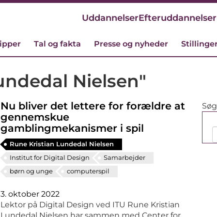
Uddannelser
Efteruddannelser
cipper
Tal og fakta
Presse og nyheder
Stillinge
Lundedal Nielsen"
Nu bliver det lettere for forældre at
Søg 
gennemskue
gamblingmekanismer i spil
Rune Kristian Lundedal Nielsen
Institut for Digital Design
Samarbejder
børn og unge
computerspil
3. oktober 2022
Lektor på Digital Design ved ITU Rune Kristian
Lundedal Nielsen har sammen med Center for