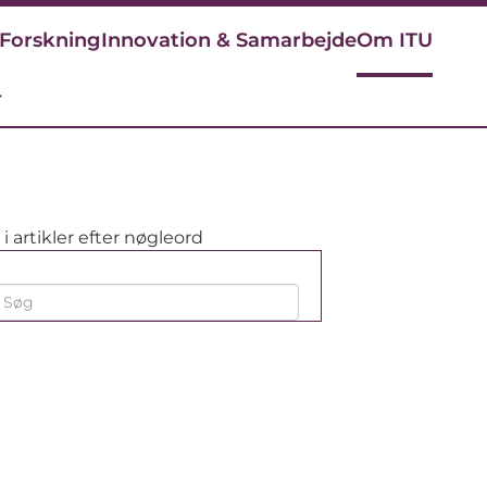
Forskning
Innovation & Samarbejde
Om ITU
r
i artikler efter nøgleord