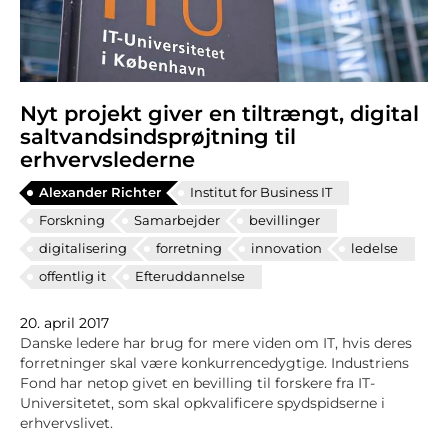
Nyt projekt giver en tiltrængt, digital
saltvandsindsprøjtning til
erhvervslederne
Alexander Richter
Institut for Business IT
Forskning
Samarbejder
bevillinger
digitalisering
forretning
innovation
ledelse
offentlig it
Efteruddannelse
20. april 2017
Danske ledere har brug for mere viden om IT, hvis deres
forretninger skal være konkurrencedygtige. Industriens
Fond har netop givet en bevilling til forskere fra IT-
Universitetet, som skal opkvalificere spydspidserne i
erhvervslivet.