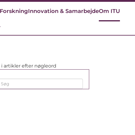
Forskning
Innovation & Samarbejde
Om ITU
r
i artikler efter nøgleord