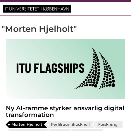
"Morten Hjelholt"
Ny AI‑ramme styrker ansvarlig digital
transformation
Morten Hjelholt
Per Bruun Brockhoff
Forskning