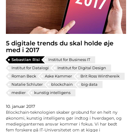
5 digitale trends du skal holde øje
med i 2017
Sebastian Risi
Institut for Business IT
Institut for Datalogi
Institut for Digital Design
Roman Beck
Aske Kammer
Brit Ross Winthereik
Natalie Schluter
blockchain
big data
medier
kunstig intelligens
10. januar 2017
Blockchain-teknologien skaber grobund for en helt ny
økonomi, kunstig intelligens gør indtog i hverdagen, og
mediegiganternes ansvar kommer i fokus. Vi har bedt
fem forskere på IT-Universitetet om at kigge i