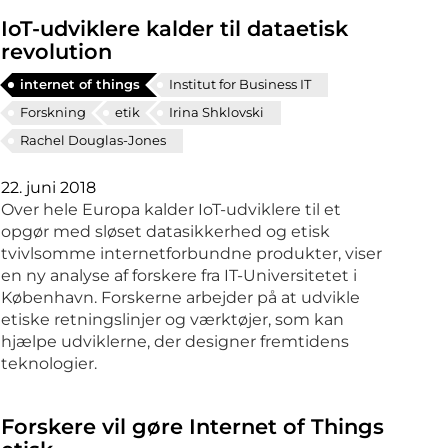
IoT-udviklere kalder til dataetisk
revolution
internet of things
Institut for Business IT
Forskning
etik
Irina Shklovski
Rachel Douglas-Jones
22. juni 2018
Over hele Europa kalder IoT-udviklere til et
opgør med sløset datasikkerhed og etisk
tvivlsomme internetforbundne produkter, viser
en ny analyse af forskere fra IT-Universitetet i
København. Forskerne arbejder på at udvikle
etiske retningslinjer og værktøjer, som kan
hjælpe udviklerne, der designer fremtidens
teknologier.
Forskere vil gøre Internet of Things