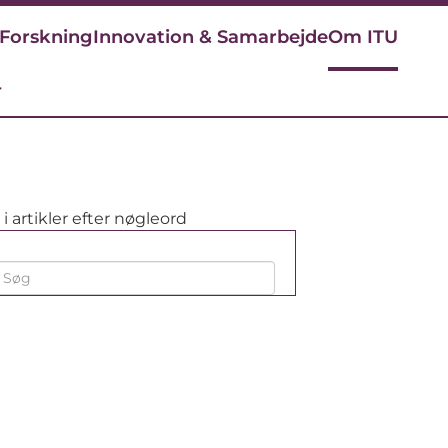
Forskning
Innovation & Samarbejde
Om ITU
r
i artikler efter nøgleord