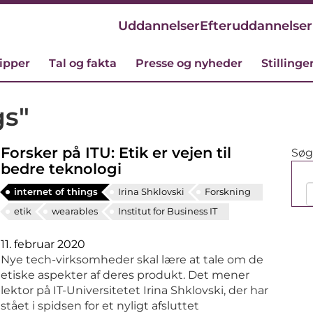
Uddannelser
Efteruddannelser
cipper
Tal og fakta
Presse og nyheder
Stillinge
gs"
Forsker på ITU: Etik er vejen til
Søg 
bedre teknologi
internet of things
Irina Shklovski
Forskning
etik
wearables
Institut for Business IT
11. februar 2020
Nye tech-virksomheder skal lære at tale om de
etiske aspekter af deres produkt. Det mener
lektor på IT-Universitetet Irina Shklovski, der har
stået i spidsen for et nyligt afsluttet