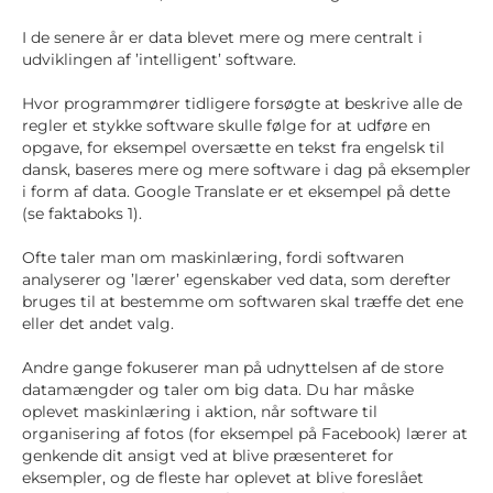
I de senere år er data blevet mere og mere centralt i
udviklingen af ’intelligent’ software.
Hvor programmører tidligere forsøgte at beskrive alle de
regler et stykke software skulle følge for at udføre en
opgave, for eksempel oversætte en tekst fra engelsk til
dansk, baseres mere og mere software i dag på eksempler
i form af data. Google Translate er et eksempel på dette
(se faktaboks 1).
Ofte taler man om maskinlæring, fordi softwaren
analyserer og ’lærer’ egenskaber ved data, som derefter
bruges til at bestemme om softwaren skal træffe det ene
eller det andet valg.
Andre gange fokuserer man på udnyttelsen af de store
datamængder og taler om big data. Du har måske
oplevet maskinlæring i aktion, når software til
organisering af fotos (for eksempel på Facebook) lærer at
genkende dit ansigt ved at blive præsenteret for
eksempler, og de fleste har oplevet at blive foreslået