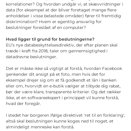
korrelationer? Og hvordan undgår vi, at skævvridninger i
data (for eksempel at der bliver foretaget mange flere
anholdelser i visse belastede områder) fører til fremtidig
diskrimination? Hvem er egentlig ansvarlig for
beslutninger foreslået af en computer?
Hvad ligger til grund for beslutningerne?
EU’s nye databeskyttelsesdirektiv, der efter planen skal
træde i kraft fra 2018, taler om gennemsigtighed i
datadrevne beslutninger.
Det er måske ikke så vigtigt at forstå, hvordan Facebook
genkender dit ansigt på et foto, men hvis det for
eksempel drejer sig om at få godkendt et lån i banken
eller om, hvorvidt en e-butik vælger at tilbyde dig rabat,
bør der være klare, transparente kriterier. Og det rækker
ikke, at en softwareekspert i princippet vil kunne forstå,
hvad der foregår.
I stedet har borgeren ifølge direktivet 'ret til en forklaring',
altså skal beslutningen kunne koges ned til noget, et
almindeligt menneske kan forstå.