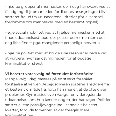
- hjælpe grupper af mennesker, der i dag har svært ved at
få adgang til jobmarkedet, fordi deres ansøgninger bliver
sorteret fra ud fra unuancerede kriterier (for eksempel
fordomme om mennesker med en bestemt bopæl)
- øge social mobilitet ved at hjælpe mennesker med at
finde uddannelsestilbud, der passer dem (men som de i
dag ikke finder pga. manglende personligt netværk)
- hjælpe politiet med at bruge sine ressourcer bedre ved
at vurdere, hvor sandsynligheden for at opdage
kriminalitet er størst.
Vi baserer vores valg på forenklet forforståelse
Mange valg i dag baseres på en stærkt forenklet
forståelse af verden: Arbejdsgiveren sorterer ansøgere fra
et bestemt område fra, fordi han mener, at de ofte giver
problemer. Gymnasieeleven vælger en videregående
uddannelse, som hun kender nogen, der har taget. Politiet
sætter ekstra patruljevogne ind i et socialt belastet
kvarter, fordi de forventer, at der foregår mere
kriminalitet her.