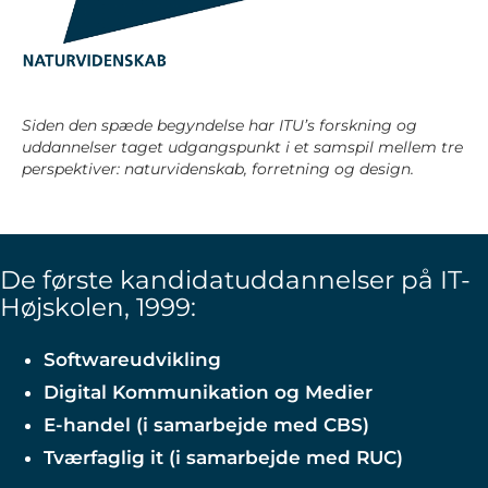
Siden den spæde begyndelse har ITU’s forskning og
uddannelser taget udgangspunkt i et samspil mellem tre
perspektiver: naturvidenskab, forretning og design.
De første kandidatuddannelser på IT-
Højskolen, 1999:
Softwareudvikling
Digital Kommunikation og Medier
E-handel (i samarbejde med CBS)
Tværfaglig it (i samarbejde med RUC)