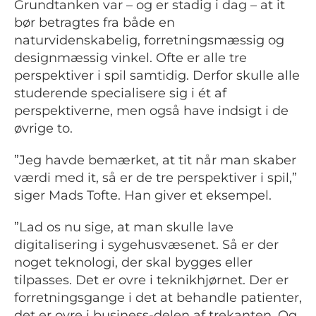
Grundtanken var – og er stadig i dag – at it
bør betragtes fra både en
naturvidenskabelig, forretningsmæssig og
designmæssig vinkel. Ofte er alle tre
perspektiver i spil samtidig. Derfor skulle alle
studerende specialisere sig i ét af
perspektiverne, men også have indsigt i de
øvrige to.
”Jeg havde bemærket, at tit når man skaber
værdi med it, så er de tre perspektiver i spil,”
siger Mads Tofte. Han giver et eksempel.
”Lad os nu sige, at man skulle lave
digitalisering i sygehusvæsenet. Så er der
noget teknologi, der skal bygges eller
tilpasses. Det er ovre i teknikhjørnet. Der er
forretningsgange i det at behandle patienter,
det er ovre i business-delen af trekanten. Og