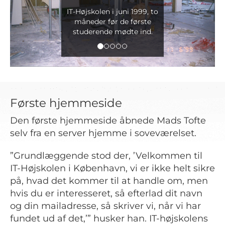
IT-Højskolen i juni 1999, to
måneder før de første
studerende mødte ind.
Første hjemmeside
Den første hjemmeside åbnede Mads Tofte
selv fra en server hjemme i soveværelset.
”Grundlæggende stod der, ’Velkommen til
IT-Højskolen i København, vi er ikke helt sikre
på, hvad det kommer til at handle om, men
hvis du er interesseret, så efterlad dit navn
og din mailadresse, så skriver vi, når vi har
fundet ud af det,’” husker han. IT-højskolens