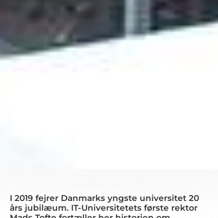
I 2019 fejrer Danmarks yngste universitet 20
års jubilæum. IT-Universitetets første rektor
Mads Tofte fortæller her historien om