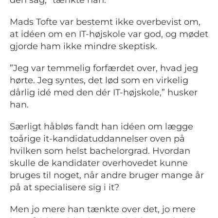
den sag,” tænkte han.
Mads Tofte var bestemt ikke overbevist om,
at idéen om en IT-højskole var god, og mødet
gjorde ham ikke mindre skeptisk.
”Jeg var temmelig forfærdet over, hvad jeg
hørte. Jeg syntes, det lød som en virkelig
dårlig idé med den dér IT-højskole,” husker
han.
Særligt håbløs fandt han idéen om lægge
toårige it-kandidatuddannelser oven på
hvilken som helst bachelorgrad. Hvordan
skulle de kandidater overhovedet kunne
bruges til noget, når andre bruger mange år
på at specialisere sig i it?
Men jo mere han tænkte over det, jo mere