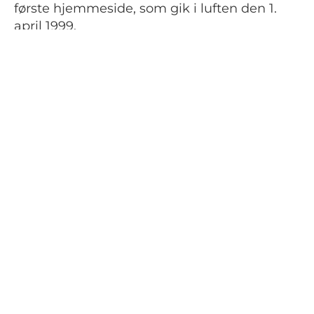
første hjemmeside, som gik i luften den 1.
april 1999.
Interessen for de nye uddannelser var stor,
ikke mindst takket være omfattende
presseomtale. Hver gang IT-Højskolen blev
nævnt i radioen, strømmede trafikken ind på
den interimistiske hjemmeside.