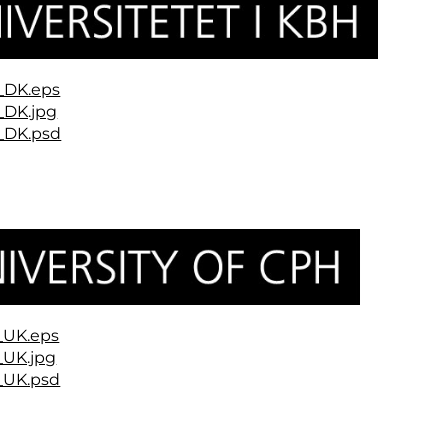
_DK.eps
_DK.jpg
_DK.psd
_UK.eps
_UK.jpg
_UK.psd