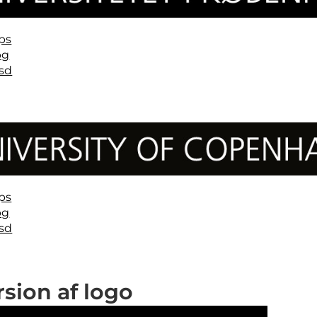
ps
pg
sd
ps
pg
sd
rsion af logo