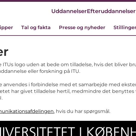
Uddannelser
Efteruddannelser
cipper
Tal og fakta
Presse og nyheder
Stillinge
er
ITUs logo uden at bede om tilladelse, hvis det bliver br
ddannelse eller forskning på ITU.
e anvendes i forbindelse med et samarbejde med ekste
tet har givet tilladelse hertil, medmindre det benyttes t
U.
unikationsafdelingen
, hvis du har spørgsmål.