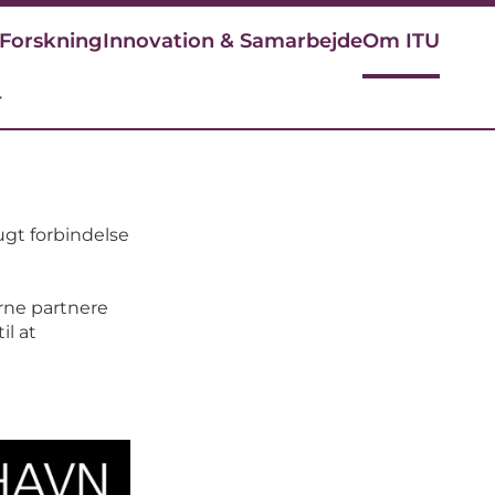
Forskning
Innovation & Samarbejde
Om ITU
r
ugt forbindelse
rne partnere
il at