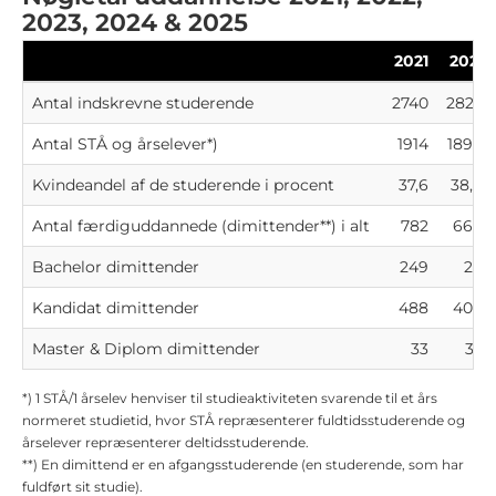
2023, 2024 & 2025
2021
2022
Antal indskrevne studerende
2740
2822
Antal STÅ og årselever*)
1914
1896
Kvindeandel af de studerende i procent
37,6
38,9
Antal færdiguddannede (dimittender**) i alt
782
664
Bachelor dimittender
249
231
Kandidat dimittender
488
400
Master & Diplom dimittender
33
33
*) 1 STÅ/1 årselev henviser til studieaktiviteten svarende til et års
normeret studietid, hvor STÅ repræsenterer fuldtidsstuderende og
årselever repræsenterer deltidsstuderende.
**) En dimittend er en afgangsstuderende (en studerende, som har
fuldført sit studie).