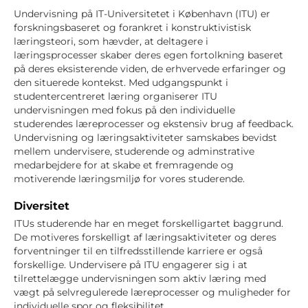
Undervisning på IT-Universitetet i København (ITU) er
forskningsbaseret og forankret i konstruktivistisk
læringsteori, som hævder, at deltagere i
læringsprocesser skaber deres egen fortolkning baseret
på deres eksisterende viden, de erhvervede erfaringer og
den situerede kontekst. Med udgangspunkt i
studentercentreret læring organiserer ITU
undervisningen med fokus på den individuelle
studerendes læreprocesser og ekstensiv brug af feedback.
Undervisning og læringsaktiviteter samskabes bevidst
mellem undervisere, studerende og adminstrative
medarbejdere for at skabe et fremragende og
motiverende læringsmiljø for vores studerende.
Diversitet
ITUs studerende har en meget forskelligartet baggrund.
De motiveres forskelligt af læringsaktiviteter og deres
forventninger til en tilfredsstillende karriere er også
forskellige. Undervisere på ITU engagerer sig i at
tilrettelægge undervisningen som aktiv læring med
vægt på selvregulerede læreprocesser og muligheder for
individuelle spor og fleksibilitet.