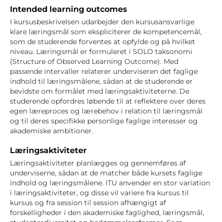
Intended learning outcomes
I kursusbeskrivelsen udarbejder den kursusansvarlige
klare læringsmål som ekspliciterer de kompetencemål,
som de studerende forventes at opfylde og på hvilket
niveau. Læringsmål er formuleret i SOLO taksonomi
(Structure of Observed Learning Outcome). Med
passende intervaller relaterer underviseren det faglige
indhold til læringsmålene, sådan at de studerende er
bevidste om formålet med læringsaktiviteterne. De
studerende opfordres løbende til at reflektere over deres
egen læreproces og lærebehov i relation til læringsmål
og til deres specifikke personlige faglige interesser og
akademiske ambitioner.
Læringsaktiviteter
Læringsaktiviteter planlægges og gennemføres af
underviserne, sådan at de matcher både kursets faglige
indhold og læringsmålene. ITU anvender en stor variation
i læringsaktiviteter, og disse vil variere fra kursus til
kursus og fra session til session afhængigt af
forskelligheder i den akademiske faglighed, læringsmål,