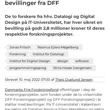
bevillinger fra DFF
De to forskere fra hhv. Datalogi og Digital
Design på IT-Universitetet, har hver sikret en
bevilling på godt 2,8 millioner kroner til deres
respektive forskningsprojekter.
Jonas Fritsch
Rasmus Ejlers Møgelberg
Forskning
Institut for Datalogi
Institut for Digital Design
design
software
programmeringssprog
Stina Hasse Joergensen
Skrevet 10. maj 2022 07:00 af
Theis Duelund Jensen
Danmarks Frie Forskningsfond
offentliggør i dag de
forskningsprojekter, som fonden under de to virkemidler
DFF-Forskningsprojekt1 og DFF-Forskningsprojekt2 i år
støtter med bevillinger. På IT-Universitetet i København
har lektor på Datalogi Rasmus Ejlers Møgelberg og lektor