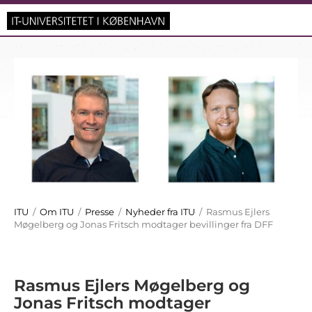
ITU
/
Om ITU
/
Presse
/
Nyheder fra ITU
/ Rasmus Ejlers
Møgelberg og Jonas Fritsch modtager bevillinger fra DFF
Rasmus Ejlers Møgelberg og
Jonas Fritsch modtager