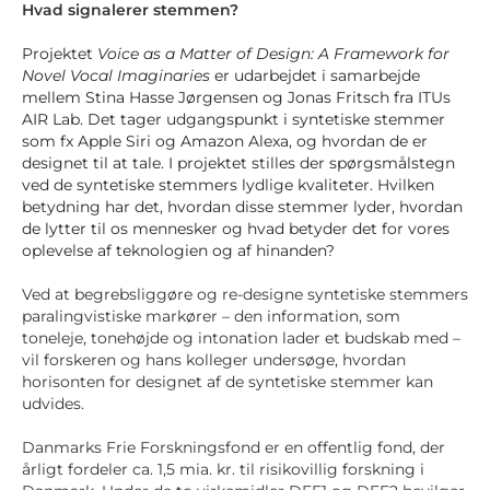
Hvad signalerer stemmen?
Projektet
Voice as a Matter of Design: A Framework for
Novel Vocal Imaginaries
er udarbejdet i samarbejde
mellem Stina Hasse Jørgensen og Jonas Fritsch fra ITUs
AIR Lab. Det tager udgangspunkt i syntetiske stemmer
som fx Apple Siri og Amazon Alexa, og hvordan de er
designet til at tale. I projektet stilles der spørgsmålstegn
ved de syntetiske stemmers lydlige kvaliteter. Hvilken
betydning har det, hvordan disse stemmer lyder, hvordan
de lytter til os mennesker og hvad betyder det for vores
oplevelse af teknologien og af hinanden?
Ved at begrebsliggøre og re-designe syntetiske stemmers
paralingvistiske markører – den information, som
toneleje, tonehøjde og intonation lader et budskab med –
vil forskeren og hans kolleger undersøge, hvordan
horisonten for designet af de syntetiske stemmer kan
udvides.
Danmarks Frie Forskningsfond er en offentlig fond, der
årligt fordeler ca. 1,5 mia. kr. til risikovillig forskning i