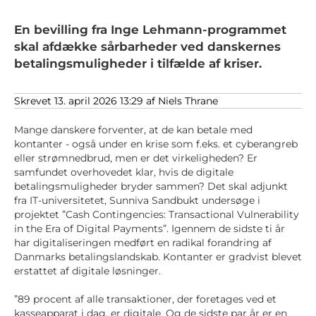
En bevilling fra Inge Lehmann-programmet
skal afdække sårbarheder ved danskernes
betalingsmuligheder i tilfælde af kriser.
Skrevet 13. april 2026 13:29 af Niels Thrane
Mange danskere forventer, at de kan betale med
kontanter - også under en krise som f.eks. et cyberangreb
eller strømnedbrud, men er det virkeligheden? Er
samfundet overhovedet klar, hvis de digitale
betalingsmuligheder bryder sammen? Det skal adjunkt
fra IT-universitetet, Sunniva Sandbukt undersøge i
projektet ”Cash Contingencies: Transactional Vulnerability
in the Era of Digital Payments”. Igennem de sidste ti år
har digitaliseringen medført en radikal forandring af
Danmarks betalingslandskab. Kontanter er gradvist blevet
erstattet af digitale løsninger.
”89 procent af alle transaktioner, der foretages ved et
kasseapparat i dag, er digitale. Og de sidste par år er en