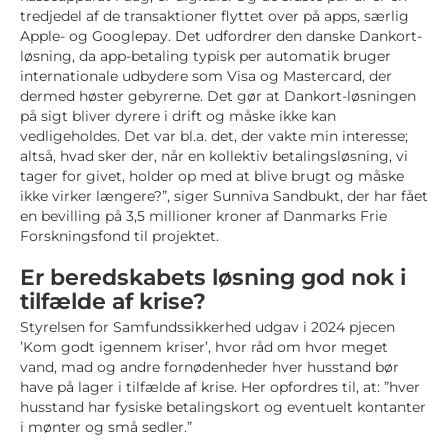
tredjedel af de transaktioner flyttet over på apps, særlig
Apple- og Googlepay. Det udfordrer den danske Dankort-
løsning, da app-betaling typisk per automatik bruger
internationale udbydere som Visa og Mastercard, der
dermed høster gebyrerne. Det gør at Dankort-løsningen
på sigt bliver dyrere i drift og måske ikke kan
vedligeholdes. Det var bl.a. det, der vakte min interesse;
altså, hvad sker der, når en kollektiv betalingsløsning, vi
tager for givet, holder op med at blive brugt og måske
ikke virker længere?”, siger Sunniva Sandbukt, der har fået
en bevilling på 3,5 millioner kroner af Danmarks Frie
Forskningsfond til projektet.
Er beredskabets løsning god nok i
tilfælde af krise?
Styrelsen for Samfundssikkerhed udgav i 2024 pjecen
’Kom godt igennem kriser’, hvor råd om hvor meget
vand, mad og andre fornødenheder hver husstand bør
have på lager i tilfælde af krise. Her opfordres til, at: ”hver
husstand har fysiske betalingskort og eventuelt kontanter
i mønter og små sedler.”