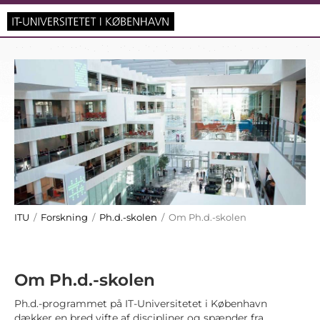
ITU
/
Forskning
/
Ph.d.-skolen
/ Om Ph.d.-skolen
Om Ph.d.-skolen
Ph.d.-programmet på IT-Universitetet i København
dækker en bred vifte af discipliner og spænder fra