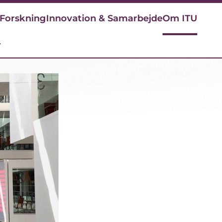
Forskning
Innovation & Samarbejde
Om ITU
r