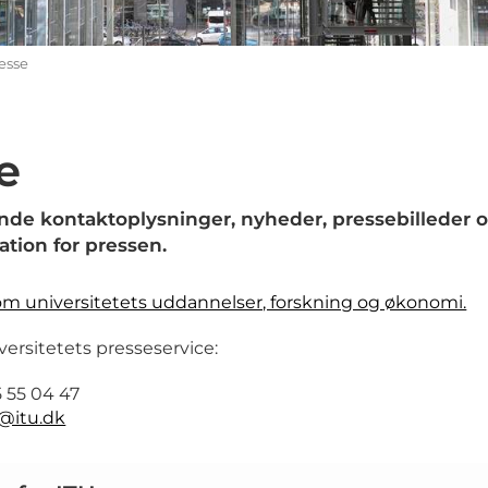
esse
e
inde kontaktoplysninger, nyheder, pressebilleder
ation for pressen.
om universitetets uddannelser, forskning og økonomi.
versitetets presseservice:
 55 04 47
@itu.dk