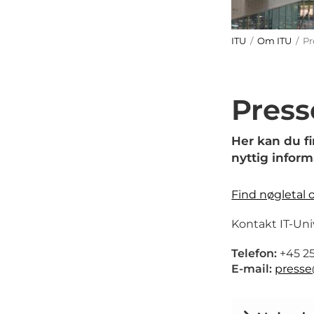
ITU
/
Om ITU
/ Pr
Press
Her kan du f
nyttig inform
Find nøgletal 
Kontakt IT-Uni
Telefon:
+45 25
E-mail:
presse