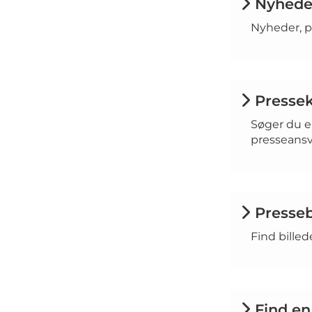
Nyheder
Nyheder, pr
Presse
Søger du e
presseansv
Presseb
Find billed
Find en