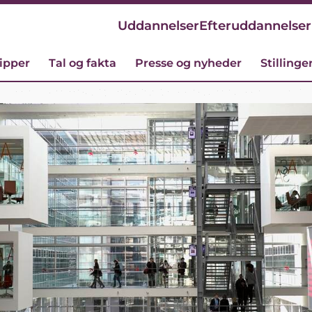
Uddannelser
Efteruddannelser
cipper
Tal og fakta
Presse og nyheder
Stillinge