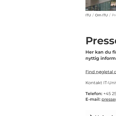
ITU
/
Om ITU
/ Pr
Press
Her kan du f
nyttig inform
Find nøgletal 
Kontakt IT-Uni
Telefon:
+45 25
E-mail:
presse