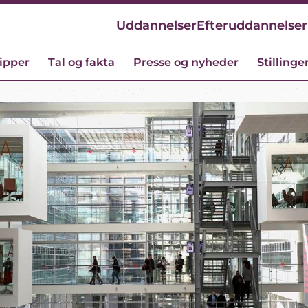
Uddannelser
Efteruddannelser
cipper
Tal og fakta
Presse og nyheder
Stillinge