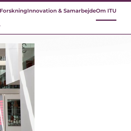
Forskning
Innovation & Samarbejde
Om ITU
r