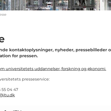
esse
e
inde kontaktoplysninger, nyheder, pressebilleder
ation for pressen.
om universitetets uddannelser, forskning og økonomi.
versitetets presseservice:
 55 04 47
@itu.dk