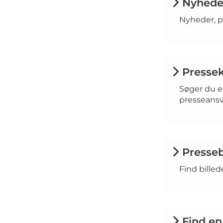
Nyheder
Nyheder, pr
Presse
Søger du e
presseansv
Presseb
Find billed
Find en