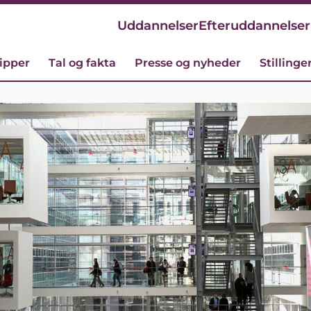
Uddannelser
Efteruddannelser
cipper
Tal og fakta
Presse og nyheder
Stillinge