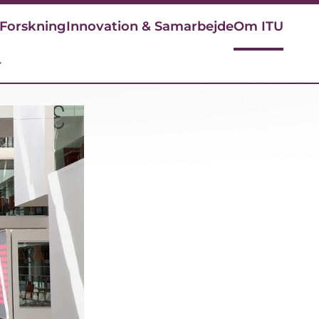
Forskning
Innovation & Samarbejde
Om ITU
r