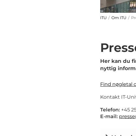
ITU
/
Om ITU
/ Pr
Press
Her kan du f
nyttig inform
Find nøgletal 
Kontakt IT-Uni
Telefon:
+45 25
E-mail:
presse