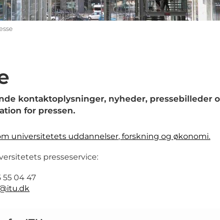
esse
e
inde kontaktoplysninger, nyheder, pressebilleder
ation for pressen.
om universitetets uddannelser, forskning og økonomi.
versitetets presseservice:
 55 04 47
@itu.dk