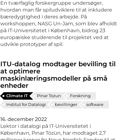
En tværfaglig forskergruppe undersøger,
hvordan man får spiludviklere til at inkludere
bæredygtighed i deres arbejde. På
workshoppen, NASG Un-Jam, som blev afholdt
på IT-Universitetet i København, bidrog 23
europæiske studerende til projektet ved at
udvikle prototyper af spil.
ITU-datalog modtager bevilling til
at optimere
maskinlæringsmodeller på små
enheder
Climate IT
Pinar Tozun
Forskning
Institut for Datalogi
bevillinger
software
16. december 2022
Lektor i datalogi på IT-Universitetet i
København, Pınar Tözün, har modtaget 2,7
millioner kroner fra Novo Nordisk Fonden til at