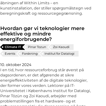
åbningen af Within Limits – en
kunstinstallation, der stiller spørgsmålstegn ved
beregningskraft og ressourcegegrænsning.
Hvordan gør vi teknologier mere
effektive og mindre
energiforbrugende?
Climate IT
Pinar Tozun
Zoi Kaoudi
Events
Forskning
Institut for Datalogi
10. oktober 2024
I en tid, hvor ressourceforbrug står øverst på
dagsordenen, er det afgørende at sikre
energieffektiviteten af de digitale teknologier,
der former vores verden. Lektorer på IT-
Universitetet i Københavns Institut for Datalogi,
Pınar Tözün og Zoi Kaoudi, arbejder med
problemstillingen fra et hardware- og et