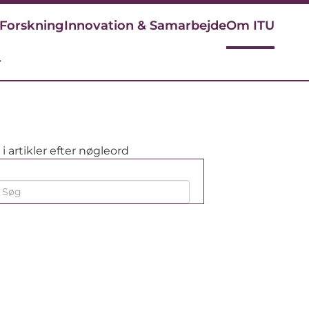
Forskning
Innovation & Samarbejde
Om ITU
r
i artikler efter nøgleord