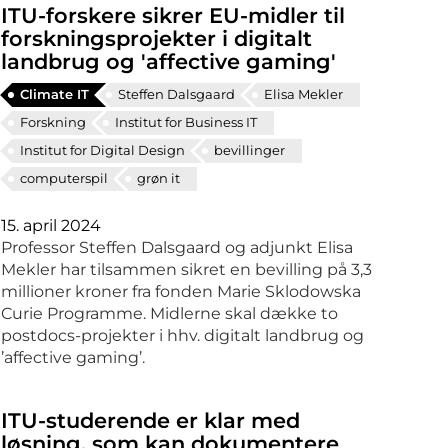
ITU-forskere sikrer EU-midler til
forskningsprojekter i digitalt
landbrug og 'affective gaming'
Climate IT
Steffen Dalsgaard
Elisa Mekler
Forskning
Institut for Business IT
Institut for Digital Design
bevillinger
computerspil
grøn it
15. april 2024
Professor Steffen Dalsgaard og adjunkt Elisa
Mekler har tilsammen sikret en bevilling på 3,3
millioner kroner fra fonden Marie Sklodowska
Curie Programme. Midlerne skal dække to
postdocs-projekter i hhv. digitalt landbrug og
’affective gaming’.
ITU-studerende er klar med
løsning, som kan dokumentere