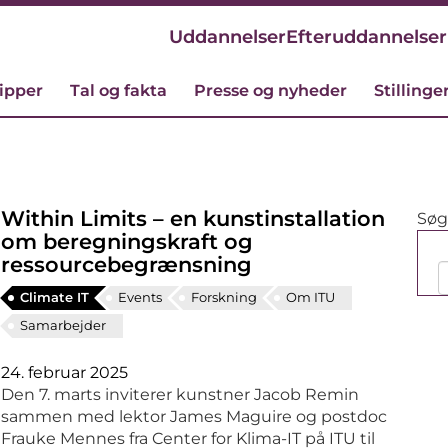
Uddannelser
Efteruddannelser
cipper
Tal og fakta
Presse og nyheder
Stillinge
Within Limits – en kunstinstallation
Søg 
om beregningskraft og
ressourcebegrænsning
Climate IT
Events
Forskning
Om ITU
Samarbejder
24. februar 2025
Den 7. marts inviterer kunstner Jacob Remin
sammen med lektor James Maguire og postdoc
Frauke Mennes fra Center for Klima-IT på ITU til