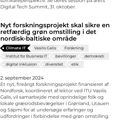
softwareperspektiv. Se deres session på årets
Digital Tech Summit, 31. oktober.
Nyt forskningsprojekt skal sikre en
retfærdig grøn omstilling i det
nordisk-baltiske område
Climate IT
Vasilis Galis
Forskning
Institut for Business IT
bevillinger
demokrati
digital inklusion
diversitet
etik
2. september 2024
Et nyt, fireårigt forskningsprojekt finansieret af
Nordforsk, koordineret af lektor ved ITU Vasilis
Galis, vil samarbejde med oprindelige folk og
lokale græsrodsbevægelser i Grønland, Litauen
og Sápmi for at undersøge erfaringer og
udfordringer i forbindelse med grøn omstilling.