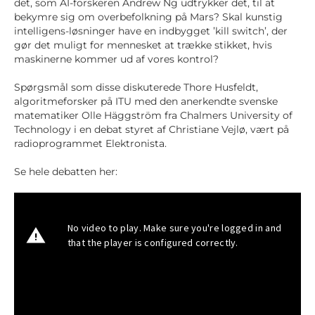
det, som AI-forskeren Andrew Ng udtrykker det, til at
bekymre sig om overbefolkning på Mars? Skal kunstig
intelligens-løsninger have en indbygget ’kill switch’, der
gør det muligt for mennesket at trække stikket, hvis
maskinerne kommer ud af vores kontrol?
Spørgsmål som disse diskuterede Thore Husfeldt,
algoritmeforsker på ITU med den anerkendte svenske
matematiker Olle Häggström fra Chalmers University of
Technology i en debat styret af Christiane Vejlø, vært på
radioprogrammet Elektronista.
Se hele debatten her: