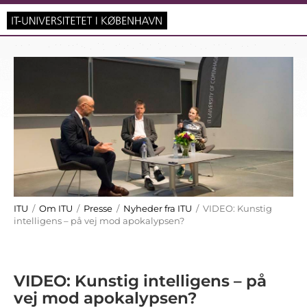
ITU
/
Om ITU
/
Presse
/
Nyheder fra ITU
/ VIDEO: Kunstig
intelligens – på vej mod apokalypsen?
VIDEO: Kunstig intelligens – på
vej mod apokalypsen?