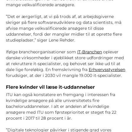
mange velkvalificerede ansøgere.
”Det er ærgerligt, at vi på trods af, at arbejdsgiverne
skriger på flere softwareudviklere og data scientists, må
afvise mange velkvalificerede ansøgere til disse
uddannelser, fordi der mangler midler til at oprette flere
studiepladser,” siger Lene Rehder.
Ifølge brancheorganisationer som
IT-Branchen
oplever
danske virksomheder i øjeblikket store udfordringer med
at rekruttere it-specialister, og behovet ser ikke ud til at
dale lige foreløbig. En fremskrivning fra
Erhvervsstyrelsen
forudsiger, at der i 2030 vil mangle 19.000 it-specialister.
Flere kvinder vil læse it-uddannelser
ITU kan også konstatere en fremgang i interessen fra
kvindelige ansøgere på alle universitetets fire
bacheloruddannelser. I alt er andelen af kvindelige
ansøgere med ITU som førsteprioritet er steget fra 22
procent i 2017 til 28 procent i år.
”Digitale teknologier påvirker i stigende grad vores