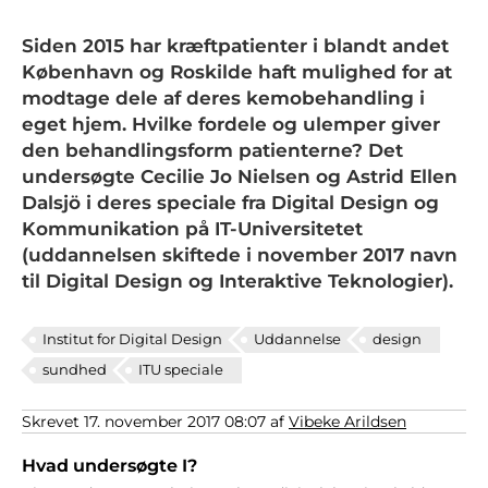
Siden 2015 har kræftpatienter i blandt andet
København og Roskilde haft mulighed for at
modtage dele af deres kemobehandling i
eget hjem. Hvilke fordele og ulemper giver
den behandlingsform patienterne? Det
undersøgte Cecilie Jo Nielsen og Astrid Ellen
Dalsjö i deres speciale fra Digital Design og
Kommunikation på IT-Universitetet
Specialeprojekt
Specialeprojekt
(uddannelsen skiftede i november 2017 navn
til Digital Design og Interaktive Teknologier).
blev
blev
Institut for Digital Design
Uddannelse
design
til
til
sundhed
ITU speciale
prisbelønnet
prisbelønnet
Skrevet 17. november 2017 08:07 af
Vibeke Arildsen
Hvad undersøgte I?