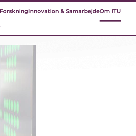
Forskning
Innovation & Samarbejde
Om ITU
r