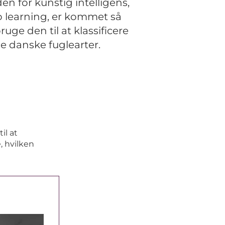
n for kunstig intelligens,
p learning, er kommet så
uge den til at klassificere
ige danske fuglearter.
il at
, hvilken