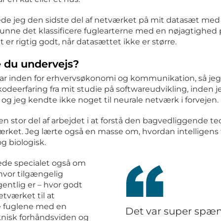
de jeg den sidste del af netværket på mit datasæt med
kunne det klassificere fuglearterne med en nøjagtighed 
t er rigtig godt, når datasættet ikke er større.
 du undervejs?
var inden for erhvervsøkonomi og kommunikation, så je
kodeerfaring fra mit studie på softwareudvikling, inden j
 og jeg kendte ikke noget til neurale netværk i forvejen.
n stor del af arbejdet i at forstå den bagvedliggende teo
rket. Jeg lærte også en masse om, hvordan intelligens 
g biologisk.
ede specialet også om
 hvor tilgængelig
entlig er – hvor godt
etværket til at
 fuglene med en
Det var super spæ
nisk forhåndsviden og