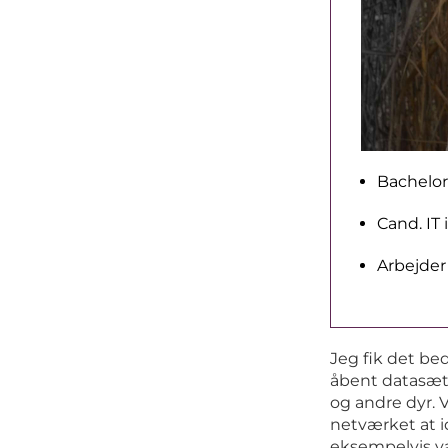
Bachelor
Cand. IT 
Arbejder
Jeg fik det be
åbent datasæt m
og andre dyr. 
netværket at i
eksempelvis var