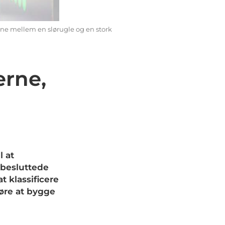
ne mellem en slørugle og en stork
erne,
l at
U besluttede
t klassificere
øre at bygge