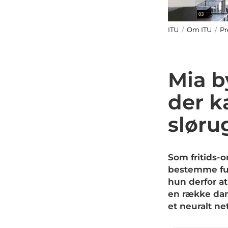
ITU
/
Om ITU
/
Pr
Mia b
der k
sløru
Som fritids-o
bestemme fugl
hun derfor at
en række dan
et neuralt n
Special
Special