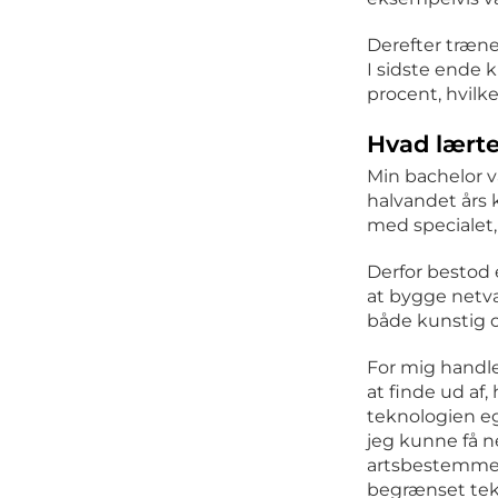
Derefter træne
I sidste ende 
procent, hvilke
Hvad lærte
Min bachelor 
halvandet års 
med specialet,
Derfor bestod e
at bygge netvæ
både kunstig o
For mig handl
at finde ud af,
teknologien eg
jeg kunne få n
artsbestemme
begrænset tek