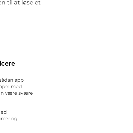
 til at løse et
icere
n sådan app
sempel med
kan være svære
med
urcer og