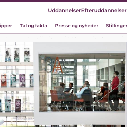
Uddannelser
Efteruddannelser
cipper
Tal og fakta
Presse og nyheder
Stillinge