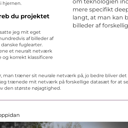
om teknologien inde
 i hjernen.
mere specifikt dee
eb du projektet
langt, at man kan br
billeder af forskell
atte jeg mit eget
ndredvis af billeder af
e danske fuglearter.
ræne et neuralt netværk
 og korrekt klassificere
er, man træner sit neurale netværk på, jo bedre bliver det t
å jeg trænede mit netværk på forskellige datasæt for at se
v den største nøjagtighed.
oppidan