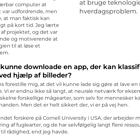
at bruge teknologien
ærbar computer at
hverdagsproblem.
t var udfordrende, men
e, at man faktisk kan
t på kort tid. Jeg lærte
af projektet, og det var
nde og motiverende at
en til at løse et
lem.
rt kunne downloade en app, der kan klassif
ved hjælp af billeder?
 forestille mig, at det vil kunne lade sig gøre at lave e
. Vi er endnu ikke så langt, at neurale netværk for ek
skelne forskellige mågearter, som selv for mennesker 
inanden. Men det er helt sikkert der, vi er på vej hen.
andet forskere på Cornell University i USA, der arbejder 
ering af fuglearter, og de har selvfølgelig langt flere resso
til rådighed, end jeg havde.