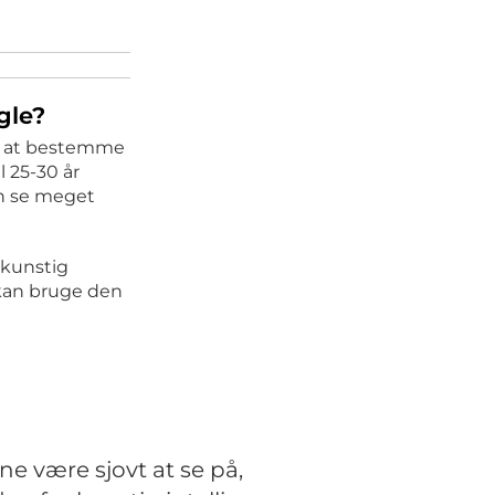
gle?
rt at bestemme
l 25-30 år
an se meget
 kunstig
 kan bruge den
ne være sjovt at se på,