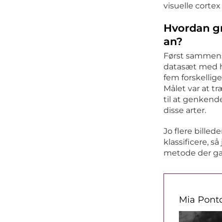
visuelle cortex
Hvordan gr
an?
Først sammens
datasæt med hu
fem forskellig
Målet var at t
til at genkende
disse arter.
Jo flere billed
klassificere, s
metode der ga
Mia Pont