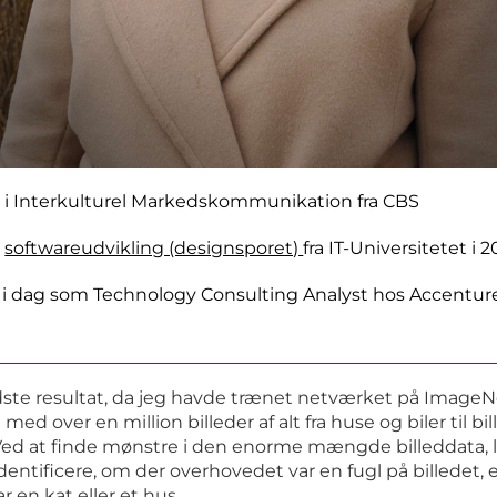
 i Interkulturel Markedskommunikation fra CBS
i
softwareudvikling (designsporet)
fra IT-Universitetet i 2
 i dag som Technology Consulting Analyst hos Accentur
dste resultat, da jeg havde trænet netværket på ImageN
ed over en million billeder af alt fra huse og biler til bil
Ved at finde mønstre i den enorme mængde billeddata, 
dentificere, om der overhovedet var en fugl på billedet, 
 en kat eller et hus.