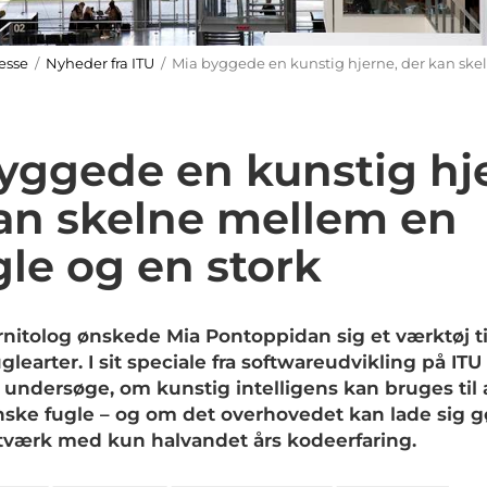
esse
/
Nyheder fra ITU
/ Mia byggede en kunstig hjerne, der kan skel
yggede en kunstig hj
an skelne mellem en
gle og en stork
rnitolog ønskede Mia Pontoppidan sig et værktøj ti
earter. I sit speciale fra softwareudvikling på IT
 undersøge, om kunstig intelligens kan bruges til a
ske fugle – og om det overhovedet kan lade sig g
etværk med kun halvandet års kodeerfaring.
eprojekt
eprojekt