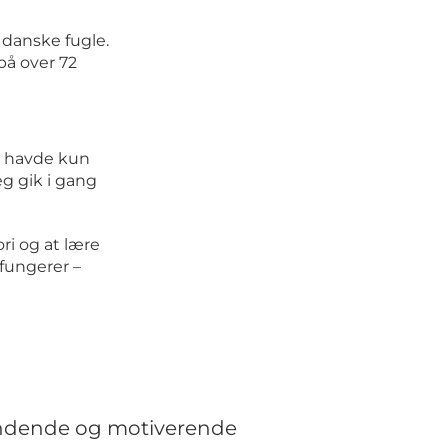
 danske fugle.
på over 72
g havde kun
eg gik i gang
ri og at lære
fungerer –
ndende og motiverende