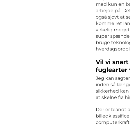
med kun en b
arbejde på. De
også sjovt at s
komme ret lang
virkelig meget 
super spænde
bruge teknologi
hverdagsprob
Vil vi sna
fuglearter 
Jeg kan sagtens
inden så længe
sikkerhed kan 
at skelne fra h
Der er blandt 
billedklassific
computerkraft 