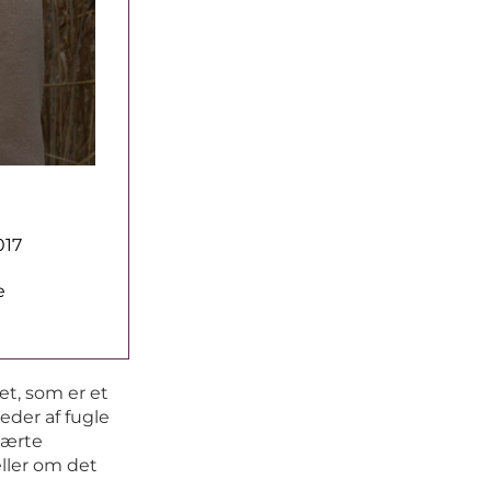
017
e
et, som er et
leder af fugle
lærte
eller om det