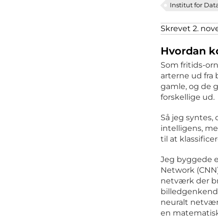
Institut for Dat
blev
blev
Skrevet 2. nov
til
til
Hvordan ko
prisbel
prisbel
Som fritids-or
arterne ud fra 
gådespi
gådespi
gamle, og de g
forskellige ud.
Så jeg syntes,
intelligens, me
til at klassific
Jeg byggede e
Network (CNN),
netværk der br
billedgenkende
neuralt netværk
en matematisk