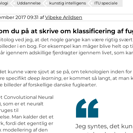
alogi
Uddannelse
kunstig intelligens
ITU speciale
ember 2017 09:31 af
Vibeke Arildsen
m du på at skrive om klassificering af fu
ønnet
ønnet
nitolog ved jeg, at det nogle gange kan være rigtig svæ
billeder i en bog. For eksempel kan måger blive helt op ti
l
l
år igennem adskillige fjerdragter igennem livet, som k
 det kunne være sjovt at se på, om teknologien inden for
re specifikt
deep learning
, er kommet så langt, at man
ere billeder af forskellige danske fuglearter.
t Convolutional Neural
 som er et neuralt
uges til
lse. Man kalder det et
, fordi det egentlig er
Jeg syntes, det kun
 modellering af den